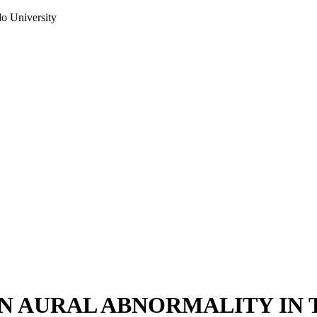
do University
AN AURAL ABNORMALITY IN 