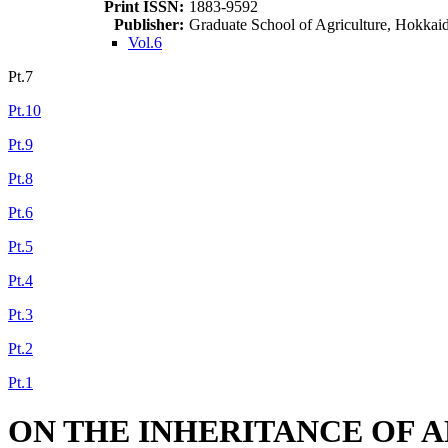
Print ISSN:
1883-9592
Publisher:
Graduate School of Agriculture, Hokkai
Vol.6
Pt.7
Pt.10
Pt.9
Pt.8
Pt.6
Pt.5
Pt.4
Pt.3
Pt.2
Pt.1
ON THE INHERITANCE OF 