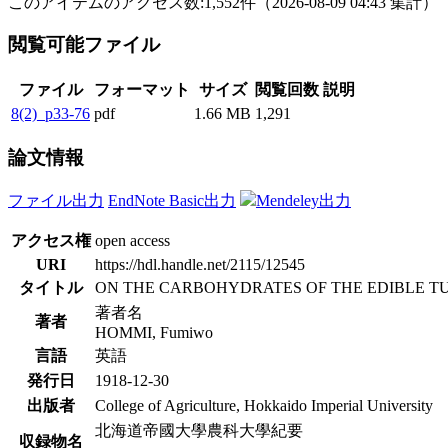
このアイテムのアクセス数:
1,552
件
（
2026-08-09
04:43 集計
）
閲覧可能ファイル
ファイル
フォーマット
サイズ
閲覧回数
説明
8(2)_p33-76
pdf
1.66 MB
1,291
論文情報
ファイル出力
EndNote Basic出力
Mendeley出力
アクセス権
open access
URI
https://hdl.handle.net/2115/12545
タイトル
ON THE CARBOHYDRATES OF THE EDIBLE TU
著者名
著者
HOMMI, Fumiwo
言語
英語
発行日
1918-12-30
出版者
College of Agriculture, Hokkaido Imperial University
北海道帝國大學農科大學紀要
収録物名