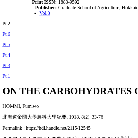
Print ISSN:
1883-9592
Publisher:
Graduate School of Agriculture, Hokkai
Vol.8
Pt.2
Pt.6
Pt.5
Pt.4
Pt.3
Pt.1
ON THE CARBOHYDRATES O
HOMMI, Fumiwo
北海道帝國大學農科大學紀要, 1918, 8(2), 33-76
Permalink : https://hdl.handle.net/2115/12545