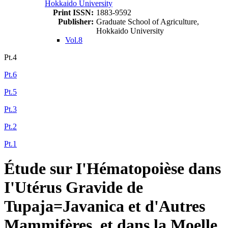
Hokkaido University
Print ISSN:
1883-9592
Publisher:
Graduate School of Agriculture,
Hokkaido University
Vol.8
Pt.4
Pt.6
Pt.5
Pt.3
Pt.2
Pt.1
Étude sur I'Hématopoièse dans
I'Utérus Gravide de
Tupaja=Javanica et d'Autres
Mammifères, et dans la Moelle