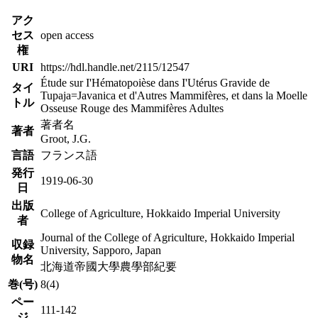
アク
セス
open access
権
URI
https://hdl.handle.net/2115/12547
Étude sur I'Hématopoièse dans I'Utérus Gravide de
タイ
Tupaja=Javanica et d'Autres Mammifères, et dans la Moelle
トル
Osseuse Rouge des Mammifères Adultes
著者名
著者
Groot, J.G.
言語
フランス語
発行
1919-06-30
日
出版
College of Agriculture, Hokkaido Imperial University
者
Journal of the College of Agriculture, Hokkaido Imperial
収録
University, Sapporo, Japan
物名
北海道帝國大學農學部紀要
巻(号)
8(4)
ペー
111-142
ジ