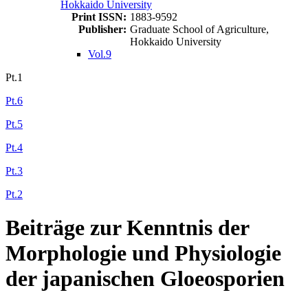
Hokkaido University
Print ISSN:
1883-9592
Publisher:
Graduate School of Agriculture,
Hokkaido University
Vol.9
Pt.1
Pt.6
Pt.5
Pt.4
Pt.3
Pt.2
Beiträge zur Kenntnis der
Morphologie und Physiologie
der japanischen Gloeosporien