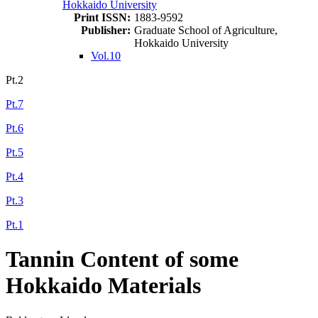
Hokkaido University
Print ISSN:
1883-9592
Publisher:
Graduate School of Agriculture,
Hokkaido University
Vol.10
Pt.2
Pt.7
Pt.6
Pt.5
Pt.4
Pt.3
Pt.1
Tannin Content of some
Hokkaido Materials