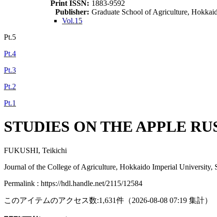
Print ISSN:
1883-9592
Publisher:
Graduate School of Agriculture, Hokkai
Vol.15
Pt.5
Pt.4
Pt.3
Pt.2
Pt.1
STUDIES ON THE APPLE R
FUKUSHI, Teikichi
Journal of the College of Agriculture, Hokkaido Imperial University,
Permalink : https://hdl.handle.net/2115/12584
このアイテムのアクセス数:
1,631
件
（
2026-08-08
07:19 集計
）