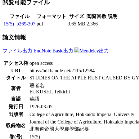
閲覧可能ファイル
ファイル
フォーマット
サイズ
閲覧回数
説明
15(5)_p269-307
pdf
3.65 MB
2,366
論文情報
ファイル出力
EndNote Basic出力
Mendeley出力
アクセス権
open access
URI
https://hdl.handle.net/2115/12584
タイトル
STUDIES ON THE APPLE RUST CAUSED BY
著者名
著者
FUKUSHI, Teikichi
言語
英語
発行日
1926-03-05
出版者
College of Agriculture, Hokkaido Imperial University
Journal of the College of Agriculture, Hokkaido Imperia
収録物名
北海道帝國大學農學部紀要
巻(号)
15(5)