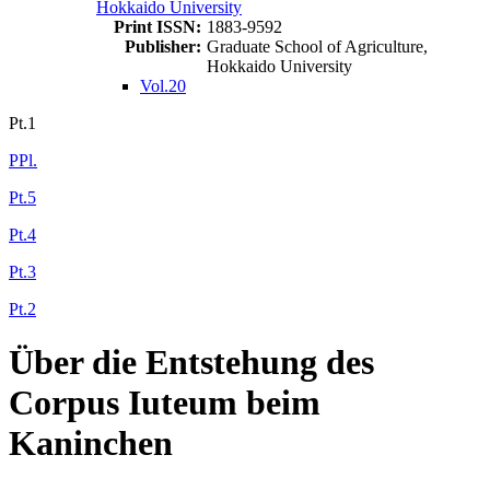
Hokkaido University
Print ISSN:
1883-9592
Publisher:
Graduate School of Agriculture,
Hokkaido University
Vol.20
Pt.1
PPl.
Pt.5
Pt.4
Pt.3
Pt.2
Über die Entstehung des
Corpus Iuteum beim
Kaninchen