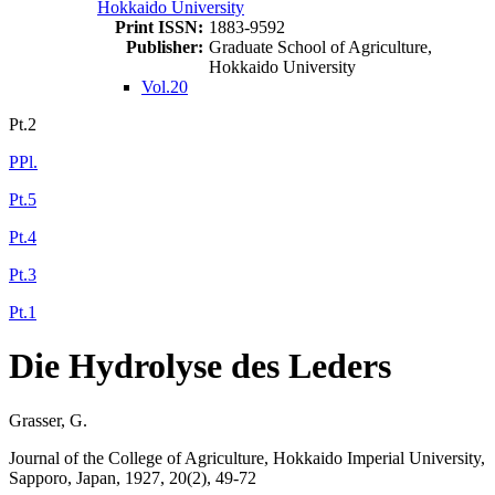
Hokkaido University
Print ISSN:
1883-9592
Publisher:
Graduate School of Agriculture,
Hokkaido University
Vol.20
Pt.2
PPl.
Pt.5
Pt.4
Pt.3
Pt.1
Die Hydrolyse des Leders
Grasser, G.
Journal of the College of Agriculture, Hokkaido Imperial University,
Sapporo, Japan, 1927, 20(2), 49-72