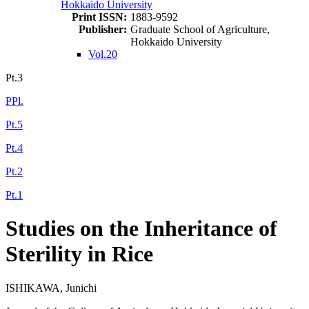
Hokkaido University
Print ISSN:
1883-9592
Publisher:
Graduate School of Agriculture,
Hokkaido University
Vol.20
Pt.3
PPl.
Pt.5
Pt.4
Pt.2
Pt.1
Studies on the Inheritance of
Sterility in Rice
ISHIKAWA, Junichi