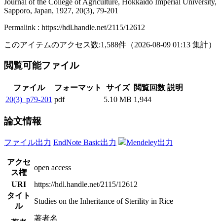
Journal of the College of Agriculture, Hokkaido Imperial University,
Sapporo, Japan, 1927, 20(3), 79-201
Permalink : https://hdl.handle.net/2115/12612
このアイテムのアクセス数:
1,588
件
（
2026-08-09
01:13 集計
）
閲覧可能ファイル
ファイル
フォーマット
サイズ
閲覧回数
説明
20(3)_p79-201
pdf
5.10 MB
1,944
論文情報
ファイル出力
EndNote Basic出力
Mendeley出力
アクセ
open access
ス権
URI
https://hdl.handle.net/2115/12612
タイト
Studies on the Inheritance of Sterility in Rice
ル
著者名