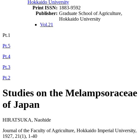
Hokkaido University
Print ISSN:
1883-9592
Publisher:
Graduate School of Agriculture,
Hokkaido University
Vol.21
Pt.1
Pt.5
Pt.4
Pt.3
Pt.2
Studies on the Melampsoraceae
of Japan
HIRATSUKA, Naohide
Journal of the Faculty of Agriculture, Hokkaido Imperial University,
1927, 21(1), 1-40