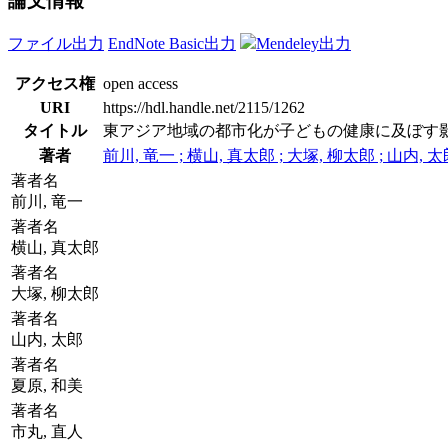
論文情報
ファイル出力
EndNote Basic出力
Mendeley出力
アクセス権
open access
URI
https://hdl.handle.net/2115/1262
タイトル
東アジア地域の都市化が子どもの健康に及ぼす
著者
前川, 竜一 ; 横山, 真太郎 ; 大塚, 柳太郎 ; 山内, 太郎
著者名
前川, 竜一
著者名
横山, 真太郎
著者名
大塚, 柳太郎
著者名
山内, 太郎
著者名
夏原, 和美
著者名
市丸, 直人