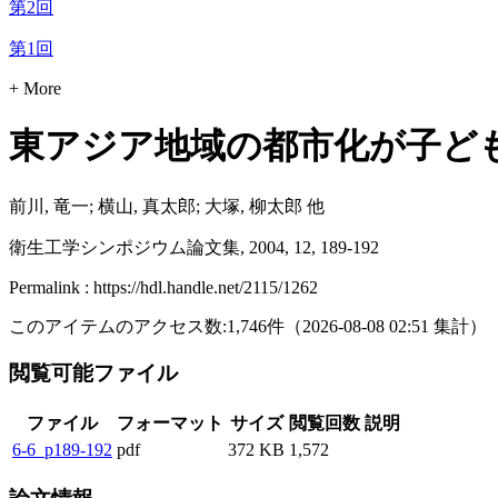
第2回
第1回
+ More
東アジア地域の都市化が子ど
前川, 竜一; 横山, 真太郎; 大塚, 柳太郎 他
衛生工学シンポジウム論文集, 2004, 12, 189-192
Permalink : https://hdl.handle.net/2115/1262
このアイテムのアクセス数:
1,746
件
（
2026-08-08
02:51 集計
）
閲覧可能ファイル
ファイル
フォーマット
サイズ
閲覧回数
説明
6-6_p189-192
pdf
372 KB
1,572