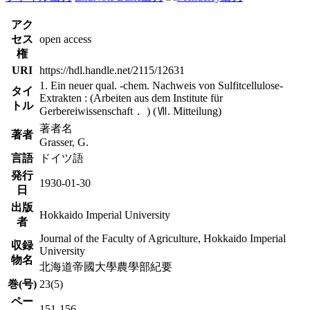
アク
セス
open access
権
URI
https://hdl.handle.net/2115/12631
1. Ein neuer qual. -chem. Nachweis von Sulfitcellulose-
タイ
Extrakten : (Arbeiten aus dem Institute für
トル
Gerbereiwissenschaft． ) (Ⅶ. Mitteilung)
著者名
著者
Grasser, G.
言語
ドイツ語
発行
1930-01-30
日
出版
Hokkaido Imperial University
者
Journal of the Faculty of Agriculture, Hokkaido Imperial
収録
University
物名
北海道帝國大學農學部紀要
巻(号)
23(5)
ペー
151-156