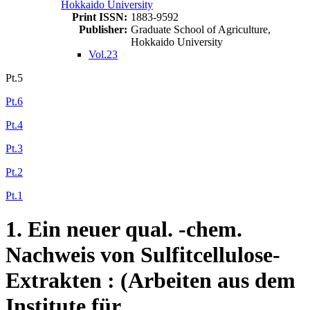
Hokkaido University
Print ISSN:
1883-9592
Publisher:
Graduate School of Agriculture,
Hokkaido University
Vol.23
Pt.5
Pt.6
Pt.4
Pt.3
Pt.2
Pt.1
1. Ein neuer qual. -chem.
Nachweis von Sulfitcellulose-
Extrakten : (Arbeiten aus dem
Institute für