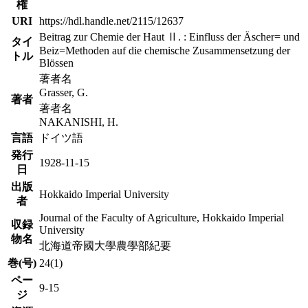
権
URI
https://hdl.handle.net/2115/12637
Beitrag zur Chemie der Haut Ⅱ. : Einfluss der Äscher= und
タイ
Beiz=Methoden auf die chemische Zusammensetzung der
トル
Blössen
著者名
Grasser, G.
著者
著者名
NAKANISHI, H.
言語
ドイツ語
発行
1928-11-15
日
出版
Hokkaido Imperial University
者
Journal of the Faculty of Agriculture, Hokkaido Imperial
収録
University
物名
北海道帝國大學農學部紀要
巻(号)
24(1)
ペー
9-15
ジ