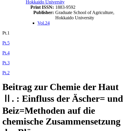
Hokkaido University
Print ISSN:
1883-9592
Publisher:
Graduate School of Agriculture,
Hokkaido University
Vol.24
Pt.1
Pt.5
Pt.4
Pt.3
Pt.2
Beitrag zur Chemie der Haut
Ⅱ. : Einfluss der Äscher= und
Beiz=Methoden auf die
chemische Zusammensetzung