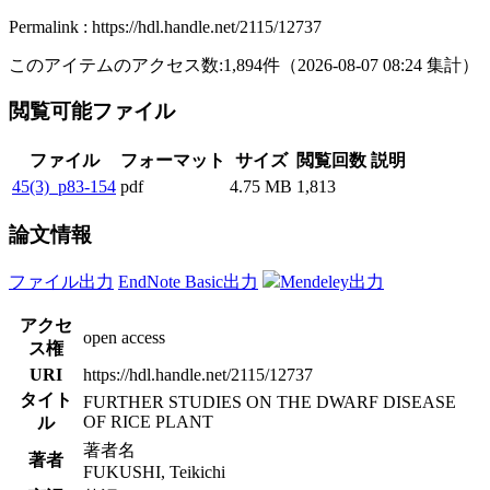
Permalink : https://hdl.handle.net/2115/12737
このアイテムのアクセス数:
1,894
件
（
2026-08-07
08:24 集計
）
閲覧可能ファイル
ファイル
フォーマット
サイズ
閲覧回数
説明
45(3)_p83-154
pdf
4.75 MB
1,813
論文情報
ファイル出力
EndNote Basic出力
Mendeley出力
アクセ
open access
ス権
URI
https://hdl.handle.net/2115/12737
タイト
FURTHER STUDIES ON THE DWARF DISEASE
OF RICE PLANT
ル
著者名
著者
FUKUSHI, Teikichi