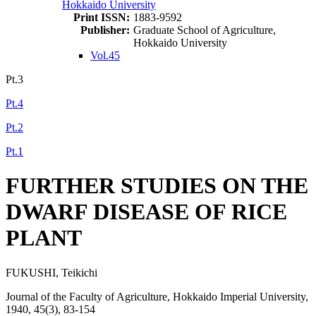
Hokkaido University
Print ISSN:
1883-9592
Publisher:
Graduate School of Agriculture,
Hokkaido University
Vol.45
Pt.3
Pt.4
Pt.2
Pt.1
FURTHER STUDIES ON THE
DWARF DISEASE OF RICE
PLANT
FUKUSHI, Teikichi
Journal of the Faculty of Agriculture, Hokkaido Imperial University,
1940, 45(3), 83-154