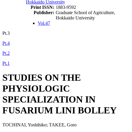
Hokkaido University
Print ISSN:
1883-9592
Publisher:
Graduate School of Agriculture,
Hokkaido University
Vol.47
Pt.3
Pt.4
Pt.2
Pt.1
STUDIES ON THE
PHYSIOLOGIC
SPECIALIZATION IN
FUSARIUM LINI BOLLEY
TOCHINAI, Yoshihiko; TAKEE, Goro