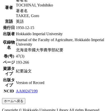
著者名
TOCHINAI, Yoshihiko
著者
著者名
TAKEE, Goro
言語
英語
発行日
1950-12-15
出版者
Hokkaido Imperial University
Journal of the Faculty of Agriculture, Hokkaido Imperial
収録物
University
名
北海道帝國大學農學部紀要
巻(号)
47(3)
ページ
193-266
資源タ
紀要論文
イプ
出版タ
Version of Record
イプ
NCID
AA00247199
ホームへ戻る
Copyright © Hokkaido University Library All rights Reserved