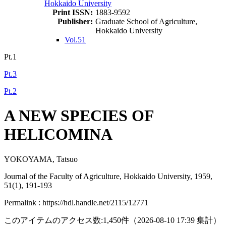
Hokkaido University
Print ISSN:
1883-9592
Publisher:
Graduate School of Agriculture,
Hokkaido University
Vol.51
Pt.1
Pt.3
Pt.2
A NEW SPECIES OF
HELICOMINA
YOKOYAMA, Tatsuo
Journal of the Faculty of Agriculture, Hokkaido University, 1959,
51(1), 191-193
Permalink : https://hdl.handle.net/2115/12771
このアイテムのアクセス数:
1,450
件
（
2026-08-10
17:39 集計
）