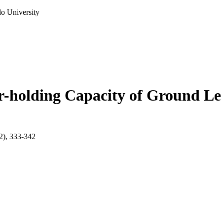
do University
r-holding Capacity of Ground L
(2), 333-342