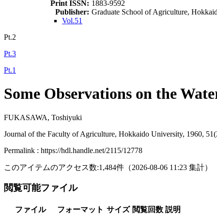
Print ISSN:
1883-9592
Publisher:
Graduate School of Agriculture, Hokkai
Vol.51
Pt.2
Pt.3
Pt.1
Some Observations on the Wate
FUKASAWA, Toshiyuki
Journal of the Faculty of Agriculture, Hokkaido University, 1960, 51
Permalink : https://hdl.handle.net/2115/12778
このアイテムのアクセス数:
1,484
件
（
2026-08-06
11:23 集計
）
閲覧可能ファイル
ファイル
フォーマット
サイズ
閲覧回数
説明