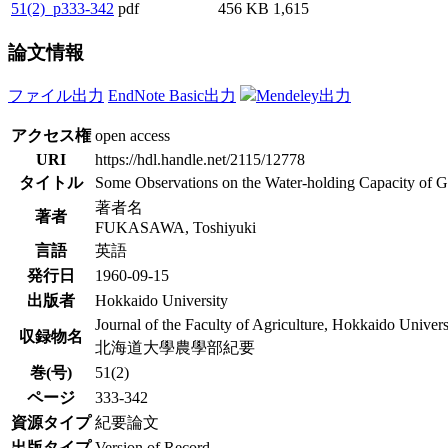
51(2)_p333-342
pdf
456 KB
1,615
論文情報
ファイル出力
EndNote Basic出力
Mendeley出力
アクセス権
open access
URI
https://hdl.handle.net/2115/12778
タイトル
Some Observations on the Water-holding Capacity of 
著者名
著者
FUKASAWA, Toshiyuki
言語
英語
発行日
1960-09-15
出版者
Hokkaido University
Journal of the Faculty of Agriculture, Hokkaido Univers
収録物名
北海道大學農學部紀要
巻(号)
51(2)
ページ
333-342
資源タイプ
紀要論文
出版タイプ
Version of Record