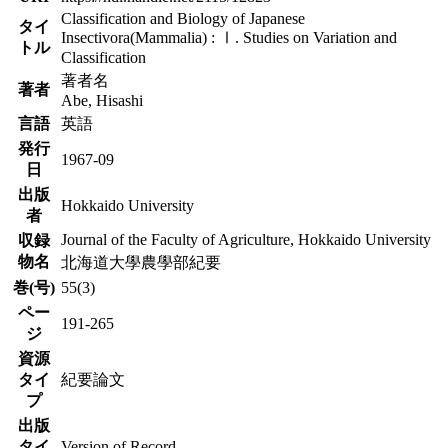
Classification and Biology of Japanese
タイ
Insectivora(Mammalia) : Ⅰ. Studies on Variation and
トル
Classification
著者名
著者
Abe, Hisashi
言語
英語
発行
1967-09
日
出版
Hokkaido University
者
Journal of the Faculty of Agriculture, Hokkaido University
収録
物名
北海道大學農學部紀要
巻(号)
55(3)
ペー
191-265
ジ
資源
タイ
紀要論文
プ
出版
タイ
Version of Record