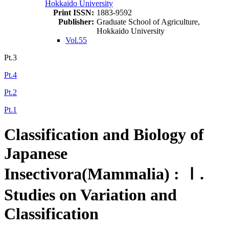
Hokkaido University
Print ISSN:
1883-9592
Publisher:
Graduate School of Agriculture,
Hokkaido University
Vol.55
Pt.3
Pt.4
Pt.2
Pt.1
Classification and Biology of
Japanese
Insectivora(Mammalia) : Ⅰ.
Studies on Variation and
Classification