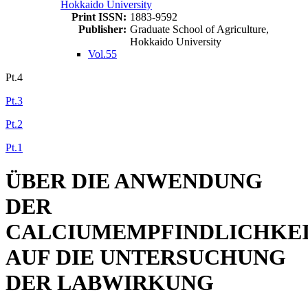
Hokkaido University
Print ISSN:
1883-9592
Publisher:
Graduate School of Agriculture,
Hokkaido University
Vol.55
Pt.4
Pt.3
Pt.2
Pt.1
ÜBER DIE ANWENDUNG
DER
CALCIUMEMPFINDLICHKE
AUF DIE UNTERSUCHUNG
DER LABWIRKUNG