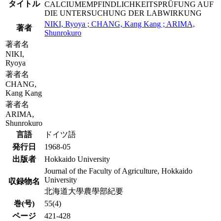
タイトル
CALCIUMEMPFINDLICHKEITSPRÜFUNG AUF
DIE UNTERSUCHUNG DER LABWIRKUNG
NIKI, Ryoya ; CHANG, Kang Kang ; ARIMA,
著者
Shunrokuro
著者名
NIKI,
Ryoya
著者名
CHANG,
Kang Kang
著者名
ARIMA,
Shunrokuro
言語
ドイツ語
発行日
1968-05
出版者
Hokkaido University
Journal of the Faculty of Agriculture, Hokkaido
University
収録物名
北海道大學農學部紀要
巻(号)
55(4)
ページ
421-428