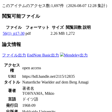
このアイテムのアクセス数:
1,697
件
（
2026-08-07
12:28 集計
）
閲覧可能ファイル
ファイル
フォーマット
サイズ
閲覧回数
説明
56(1)_p17-30
pdf
2.26 MB
1,272
論文情報
ファイル出力
EndNote Basic出力
Mendeley出力
アクセス
open access
権
URI
https://hdl.handle.net/2115/12835
タイトル
Natuerliche Waelder auf dem Berg Amagi
著者名
著者
TOHYAMA, Mikio
言語
ドイツ語
発行日
1968-09
出版者
Hokkaido University