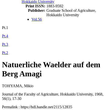
Hokkaido University
Print ISSN:
1883-9592
Publisher:
Graduate School of Agriculture,
Hokkaido University
Vol.56
Pt.1
Pt.4
Pt.3
Pt.2
Natuerliche Waelder auf dem
Berg Amagi
TOHYAMA, Mikio
Journal of the Faculty of Agriculture, Hokkaido University, 1968,
56(1), 17-30
Permalink : https://hdl.handle.net/2115/12835