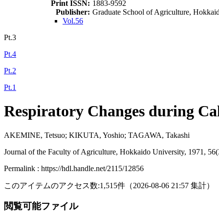
Print ISSN:
1883-9592
Publisher:
Graduate School of Agriculture, Hokkai
Vol.56
Pt.3
Pt.4
Pt.2
Pt.1
Respiratory Changes during Cal
AKEMINE, Tetsuo; KIKUTA, Yoshio; TAGAWA, Takashi
Journal of the Faculty of Agriculture, Hokkaido University, 1971, 56
Permalink : https://hdl.handle.net/2115/12856
このアイテムのアクセス数:
1,515
件
（
2026-08-06
21:57 集計
）
閲覧可能ファイル