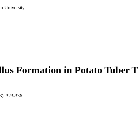
do University
lus Formation in Potato Tuber Ti
(3), 323-336