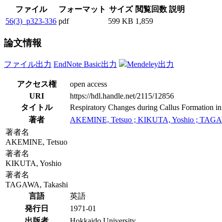
ファイル
フォーマット
サイズ
閲覧回数
説明
56(3)_p323-336
pdf
599 KB
1,859
論文情報
ファイル出力
EndNote Basic出力
Mendeley出力
アクセス権
open access
URI
https://hdl.handle.net/2115/12856
タイトル
Respiratory Changes during Callus Formation in 
著者
AKEMINE, Tetsuo ; KIKUTA, Yoshio ; TAGA
著者名
AKEMINE, Tetsuo
著者名
KIKUTA, Yoshio
著者名
TAGAWA, Takashi
言語
英語
発行日
1971-01
出版者
Hokkaido University