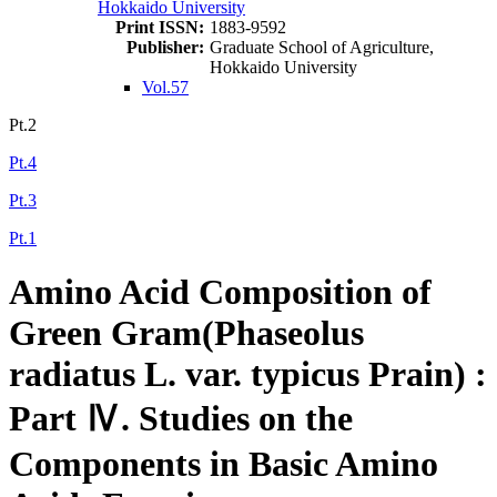
Hokkaido University
Print ISSN:
1883-9592
Publisher:
Graduate School of Agriculture,
Hokkaido University
Vol.57
Pt.2
Pt.4
Pt.3
Pt.1
Amino Acid Composition of
Green Gram(Phaseolus
radiatus L. var. typicus Prain) :
Part Ⅳ. Studies on the
Components in Basic Amino