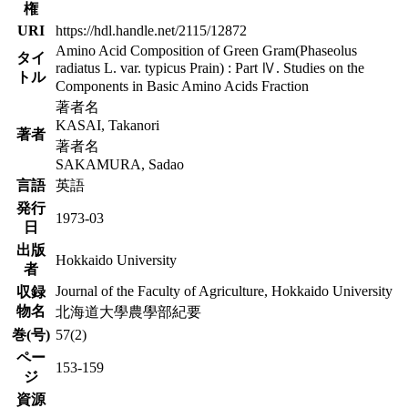
権
URI
https://hdl.handle.net/2115/12872
Amino Acid Composition of Green Gram(Phaseolus
タイ
radiatus L. var. typicus Prain) : Part Ⅳ. Studies on the
トル
Components in Basic Amino Acids Fraction
著者名
KASAI, Takanori
著者
著者名
SAKAMURA, Sadao
言語
英語
発行
1973-03
日
出版
Hokkaido University
者
Journal of the Faculty of Agriculture, Hokkaido University
収録
物名
北海道大學農學部紀要
巻(号)
57(2)
ペー
153-159
ジ
資源