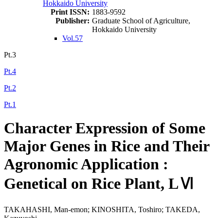
Hokkaido University
Print ISSN:
1883-9592
Publisher:
Graduate School of Agriculture,
Hokkaido University
Vol.57
Pt.3
Pt.4
Pt.2
Pt.1
Character Expression of Some
Major Genes in Rice and Their
Agronomic Application :
Genetical on Rice Plant, LⅥ
TAKAHASHI, Man-emon; KINOSHITA, Toshiro; TAKEDA,