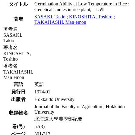
Germination Ability at Low Temperature in Rice :
タイトル
Genetical studies in rice plant, LⅦ
SASAKI, Takio ; KINOSHITA, Toshiro ;
著者
TAKAHASHI, Man-emon
著者名
SASAKI,
Takio
著者名
KINOSHITA,
Toshiro
著者名
TAKAHASHI,
Man-emon
言語
英語
発行日
1974-01
出版者
Hokkaido University
Journal of the Faculty of Agriculture, Hokkaido
University
収録物名
北海道大學農學部紀要
巻(号)
57(3)
ページ
301-312