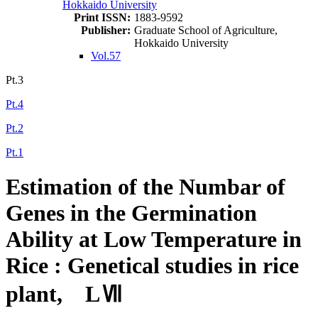
Hokkaido University
Print ISSN:
1883-9592
Publisher:
Graduate School of Agriculture,
Hokkaido University
Vol.57
Pt.3
Pt.4
Pt.2
Pt.1
Estimation of the Numbar of
Genes in the Germination
Ability at Low Temperature in
Rice : Genetical studies in rice
plant, LⅦ