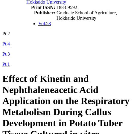
Hokkaido University
Print ISSN:
1883-9592
Publisher:
Graduate School of Agriculture,
Hokkaido University
Vol.58
Pt.2
Pt.4
Pt.3
Pt.1
Effect of Kinetin and
Nephthaleneacetic Acid
Application on the Respiratory
Metabolism During Callus
Development in Potato Tuber