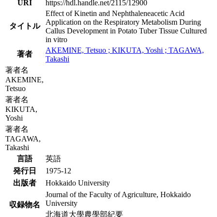
URI
https://hdl.handle.net/2115/12900
Effect of Kinetin and Nephthaleneacetic Acid
Application on the Respiratory Metabolism During
タイトル
Callus Development in Potato Tuber Tissue Cultured
in vitro
AKEMINE, Tetsuo ; KIKUTA, Yoshi ; TAGAWA,
著者
Takashi
著者名
AKEMINE,
Tetsuo
著者名
KIKUTA,
Yoshi
著者名
TAGAWA,
Takashi
言語
英語
発行日
1975-12
出版者
Hokkaido University
Journal of the Faculty of Agriculture, Hokkaido
University
収録物名
北海道大學農學部紀要