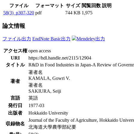
ファイル
フォーマット
サイズ
閲覧回数
説明
58(3)_p307-320
pdf
744 KB
1,975
論文情報
ファイル出力
EndNote Basic出力
Mendeley出力
アクセス権
open access
URI
https://hdl.handle.net/2115/12904
タイトル
R&D in Food Industries in Japan-A Review of Governm
著者名
KAMALA, Gowri V.
著者
著者名
SAKIURA, Seiji
言語
英語
発行日
1977-03
出版者
Hokkaido University
Journal of the Faculty of Agriculture, Hokkaido Univers
収録物名
北海道大學農學部紀要