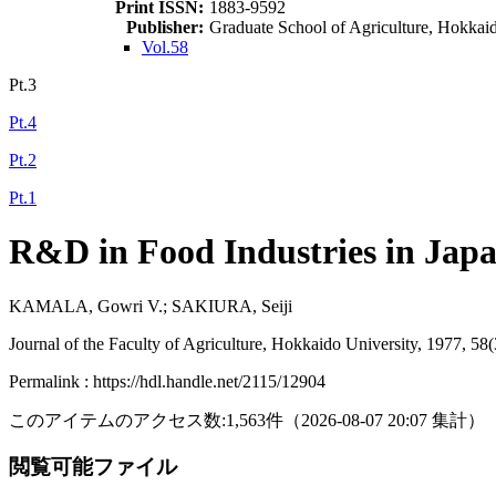
Print ISSN:
1883-9592
Publisher:
Graduate School of Agriculture, Hokkai
Vol.58
Pt.3
Pt.4
Pt.2
Pt.1
R&D in Food Industries in Jap
KAMALA, Gowri V.; SAKIURA, Seiji
Journal of the Faculty of Agriculture, Hokkaido University, 1977, 58
Permalink : https://hdl.handle.net/2115/12904
このアイテムのアクセス数:
1,563
件
（
2026-08-07
20:07 集計
）
閲覧可能ファイル