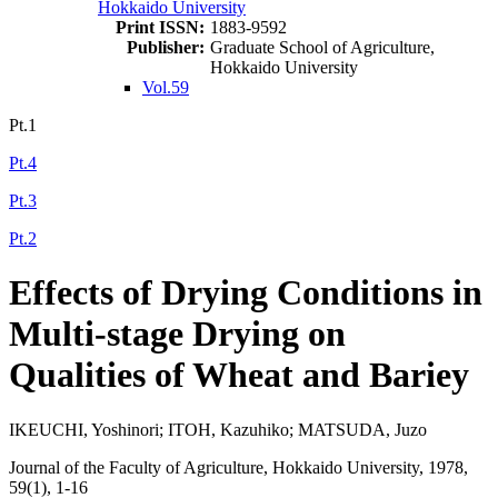
Hokkaido University
Print ISSN:
1883-9592
Publisher:
Graduate School of Agriculture,
Hokkaido University
Vol.59
Pt.1
Pt.4
Pt.3
Pt.2
Effects of Drying Conditions in
Multi-stage Drying on
Qualities of Wheat and Bariey
IKEUCHI, Yoshinori; ITOH, Kazuhiko; MATSUDA, Juzo
Journal of the Faculty of Agriculture, Hokkaido University, 1978,
59(1), 1-16