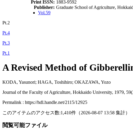
Print ISSN:
1883-9592
Publisher:
Graduate School of Agriculture, Hokkai
Vol.59
Pt.2
Pt.4
Pt.3
Pt.1
A Revised Method of Gibberelli
KODA, Yasunori; HAGA, Toshihiro; OKAZAWA, Yozo
Journal of the Faculty of Agriculture, Hokkaido University, 1979, 59
Permalink : https://hdl.handle.net/2115/12925
このアイテムのアクセス数:
1,410
件
（
2026-08-07
13:58 集計
）
閲覧可能ファイル