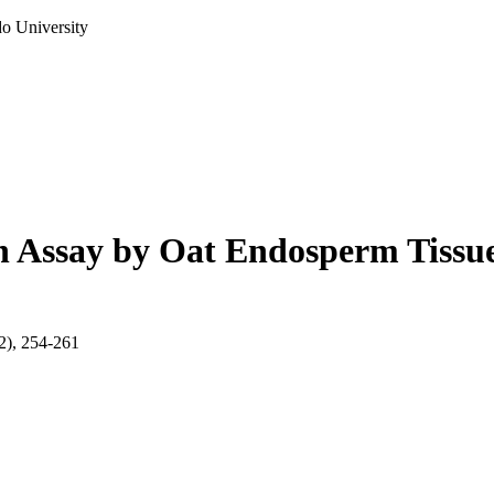
do University
n Assay by Oat Endosperm Tissu
(2), 254-261