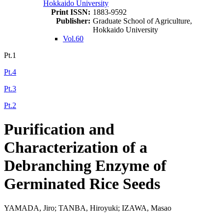
Hokkaido University
Print ISSN:
1883-9592
Publisher:
Graduate School of Agriculture,
Hokkaido University
Vol.60
Pt.1
Pt.4
Pt.3
Pt.2
Purification and
Characterization of a
Debranching Enzyme of
Germinated Rice Seeds
YAMADA, Jiro; TANBA, Hiroyuki; IZAWA, Masao