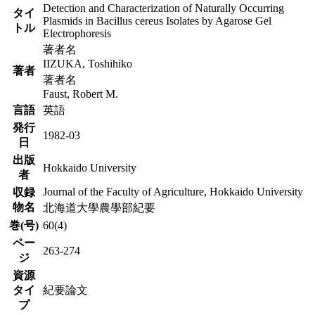
Detection and Characterization of Naturally Occurring
タイ
Plasmids in Bacillus cereus Isolates by Agarose Gel
トル
Electrophoresis
著者名
IIZUKA, Toshihiko
著者
著者名
Faust, Robert M.
言語
英語
発行
1982-03
日
出版
Hokkaido University
者
Journal of the Faculty of Agriculture, Hokkaido University
収録
物名
北海道大學農學部紀要
巻(号)
60(4)
ペー
263-274
ジ
資源
タイ
紀要論文
プ