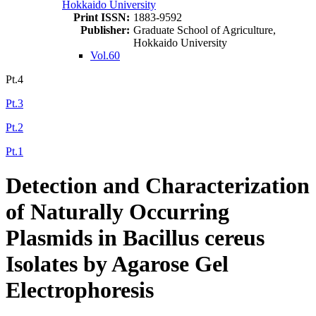
Hokkaido University
Print ISSN:
1883-9592
Publisher:
Graduate School of Agriculture,
Hokkaido University
Vol.60
Pt.4
Pt.3
Pt.2
Pt.1
Detection and Characterization
of Naturally Occurring
Plasmids in Bacillus cereus
Isolates by Agarose Gel
Electrophoresis