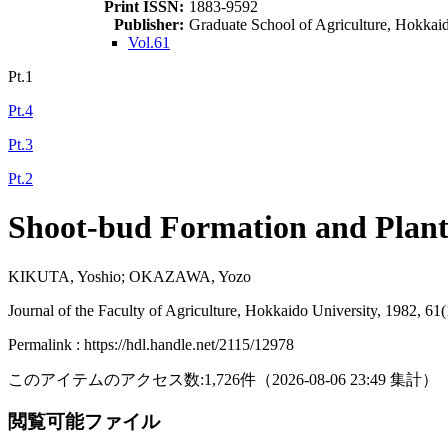
Print ISSN:
1883-9592
Publisher:
Graduate School of Agriculture, Hokkai
Vol.61
Pt.1
Pt.4
Pt.3
Pt.2
Shoot-bud Formation and Plantle
KIKUTA, Yoshio; OKAZAWA, Yozo
Journal of the Faculty of Agriculture, Hokkaido University, 1982, 61
Permalink : https://hdl.handle.net/2115/12978
このアイテムのアクセス数:
1,726
件
（
2026-08-06
23:49 集計
）
閲覧可能ファイル