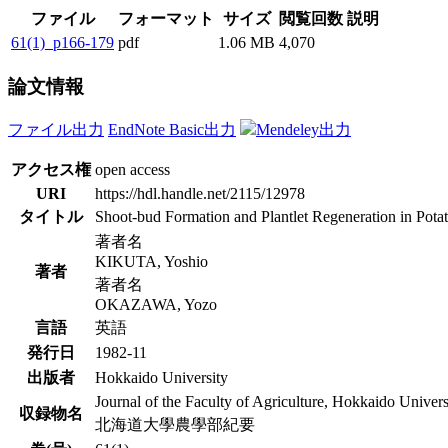
ファイル
フォーマット
サイズ
閲覧回数
説明
61(1)_p166-179
pdf
1.06 MB
4,070
論文情報
ファイル出力
EndNote Basic出力
Mendeley出力
アクセス権
open access
URI
https://hdl.handle.net/2115/12978
タイトル
Shoot-bud Formation and Plantlet Regeneration in Potat
著者名
KIKUTA, Yoshio
著者
著者名
OKAZAWA, Yozo
言語
英語
発行日
1982-11
出版者
Hokkaido University
Journal of the Faculty of Agriculture, Hokkaido Univers
収録物名
北海道大學農學部紀要