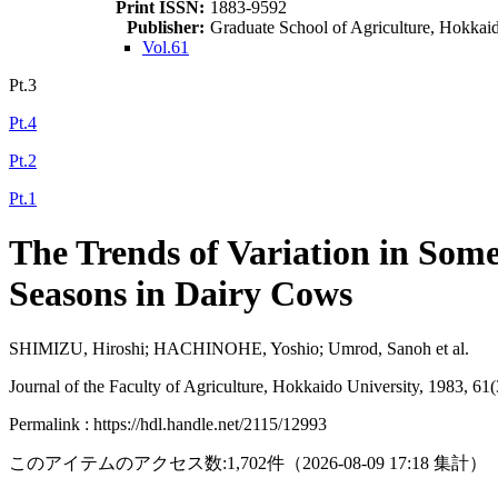
Print ISSN:
1883-9592
Publisher:
Graduate School of Agriculture, Hokkai
Vol.61
Pt.3
Pt.4
Pt.2
Pt.1
The Trends of Variation in Som
Seasons in Dairy Cows
SHIMIZU, Hiroshi; HACHINOHE, Yoshio; Umrod, Sanoh et al.
Journal of the Faculty of Agriculture, Hokkaido University, 1983, 61
Permalink : https://hdl.handle.net/2115/12993
このアイテムのアクセス数:
1,702
件
（
2026-08-09
17:18 集計
）