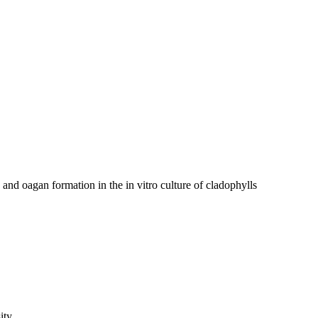
nd oagan formation in the in vitro culture of cladophylls
ity