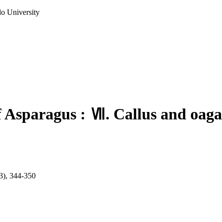
do University
 Asparagus : Ⅶ. Callus and oagan
(3), 344-350