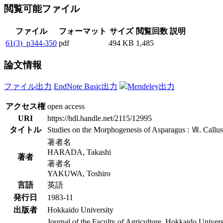
閲覧可能ファイル
ファイル
フォーマット
サイズ
閲覧回数
説明
61(3)_p344-350
pdf
494 KB
1,485
論文情報
ファイル出力
EndNote Basic出力
Mendeley出力
アクセス権
open access
URI
https://hdl.handle.net/2115/12995
タイトル
Studies on the Morphogenesis of Asparagus : Ⅶ. Callus a
著者名
HARADA, Takashi
著者
著者名
YAKUWA, Toshiro
言語
英語
発行日
1983-11
出版者
Hokkaido University
Journal of the Faculty of Agriculture, Hokkaido Univers