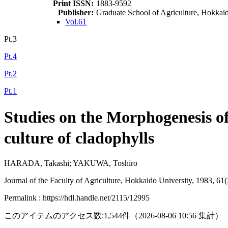
Print ISSN:
1883-9592
Publisher:
Graduate School of Agriculture, Hokkai
Vol.61
Pt.3
Pt.4
Pt.2
Pt.1
Studies on the Morphogenesis of
culture of cladophylls
HARADA, Takashi; YAKUWA, Toshiro
Journal of the Faculty of Agriculture, Hokkaido University, 1983, 61
Permalink : https://hdl.handle.net/2115/12995
このアイテムのアクセス数:
1,544
件
（
2026-08-06
10:56 集計
）