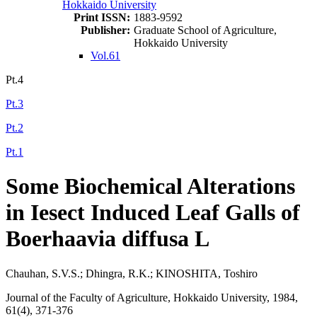
Hokkaido University
Print ISSN:
1883-9592
Publisher:
Graduate School of Agriculture,
Hokkaido University
Vol.61
Pt.4
Pt.3
Pt.2
Pt.1
Some Biochemical Alterations
in Iesect Induced Leaf Galls of
Boerhaavia diffusa L
Chauhan, S.V.S.; Dhingra, R.K.; KINOSHITA, Toshiro
Journal of the Faculty of Agriculture, Hokkaido University, 1984,
61(4), 371-376