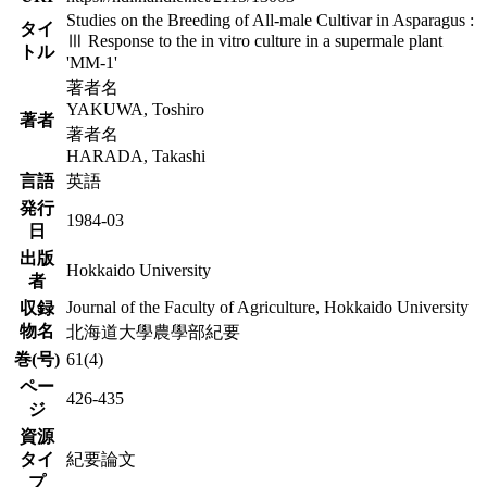
Studies on the Breeding of All-male Cultivar in Asparagus :
タイ
Ⅲ Response to the in vitro culture in a supermale plant
トル
'MM-1'
著者名
YAKUWA, Toshiro
著者
著者名
HARADA, Takashi
言語
英語
発行
1984-03
日
出版
Hokkaido University
者
Journal of the Faculty of Agriculture, Hokkaido University
収録
物名
北海道大學農學部紀要
巻(号)
61(4)
ペー
426-435
ジ
資源
タイ
紀要論文
プ