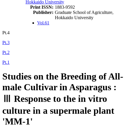
Hokkaido University
Print ISSN:
1883-9592
Publisher:
Graduate School of Agriculture,
Hokkaido University
Vol.61
Pt.4
Pt.3
Pt.2
Pt.1
Studies on the Breeding of All-
male Cultivar in Asparagus :
Ⅲ Response to the in vitro
culture in a supermale plant
'MM-1'