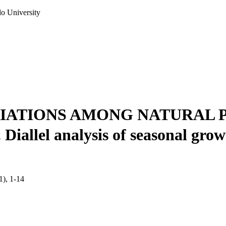
do University
RIATIONS AMONG NATURAL 
llel analysis of seasonal grow
1), 1-14