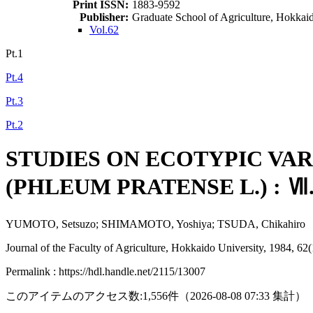
Print ISSN:
1883-9592
Publisher:
Graduate School of Agriculture, Hokkai
Vol.62
Pt.1
Pt.4
Pt.3
Pt.2
STUDIES ON ECOTYPIC VA
(PHLEUM PRATENSE L.) : Ⅶ. Dia
YUMOTO, Setsuzo; SHIMAMOTO, Yoshiya; TSUDA, Chikahiro
Journal of the Faculty of Agriculture, Hokkaido University, 1984, 62(
Permalink : https://hdl.handle.net/2115/13007
このアイテムのアクセス数:
1,556
件
（
2026-08-08
07:33 集計
）