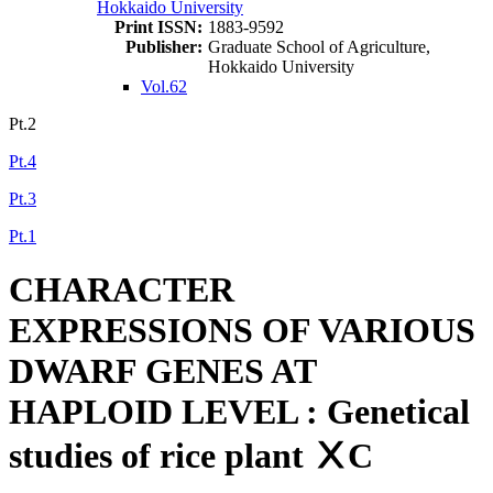
Hokkaido University
Print ISSN:
1883-9592
Publisher:
Graduate School of Agriculture,
Hokkaido University
Vol.62
Pt.2
Pt.4
Pt.3
Pt.1
CHARACTER
EXPRESSIONS OF VARIOUS
DWARF GENES AT
HAPLOID LEVEL : Genetical
studies of rice plant ⅩC