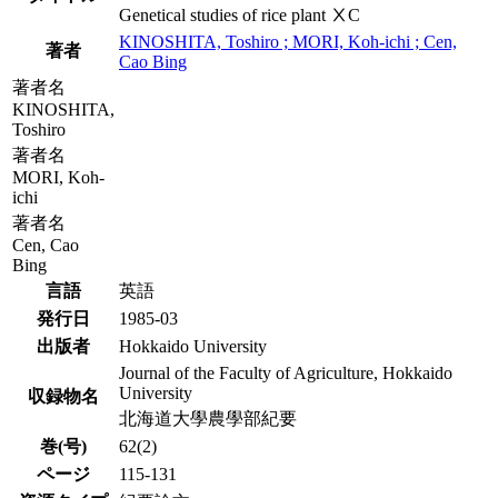
Genetical studies of rice plant ⅩC
KINOSHITA, Toshiro ; MORI, Koh-ichi ; Cen,
著者
Cao Bing
著者名
KINOSHITA,
Toshiro
著者名
MORI, Koh-
ichi
著者名
Cen, Cao
Bing
言語
英語
発行日
1985-03
出版者
Hokkaido University
Journal of the Faculty of Agriculture, Hokkaido
University
収録物名
北海道大學農學部紀要
巻(号)
62(2)
ページ
115-131