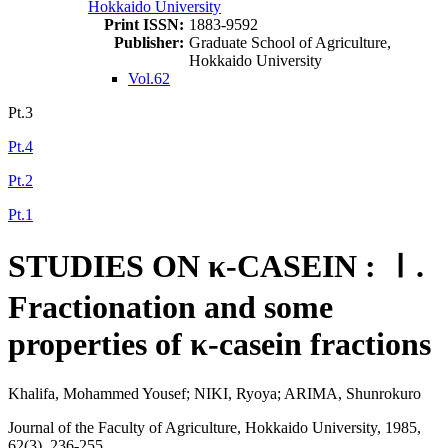
Hokkaido University
Print ISSN:
1883-9592
Publisher:
Graduate School of Agriculture,
Hokkaido University
Vol.62
Pt.3
Pt.4
Pt.2
Pt.1
STUDIES ON κ-CASEIN : Ⅰ.
Fractionation and some
properties of κ-casein fractions
Khalifa, Mohammed Yousef; NIKI, Ryoya; ARIMA, Shunrokuro
Journal of the Faculty of Agriculture, Hokkaido University, 1985,
62(3), 236-255