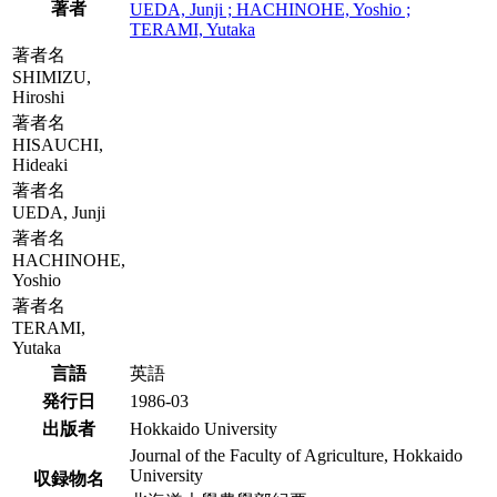
著者
UEDA, Junji ; HACHINOHE, Yoshio ;
TERAMI, Yutaka
著者名
SHIMIZU,
Hiroshi
著者名
HISAUCHI,
Hideaki
著者名
UEDA, Junji
著者名
HACHINOHE,
Yoshio
著者名
TERAMI,
Yutaka
言語
英語
発行日
1986-03
出版者
Hokkaido University
Journal of the Faculty of Agriculture, Hokkaido
University
収録物名