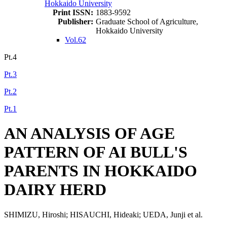
Hokkaido University
Print ISSN:
1883-9592
Publisher:
Graduate School of Agriculture,
Hokkaido University
Vol.62
Pt.4
Pt.3
Pt.2
Pt.1
AN ANALYSIS OF AGE
PATTERN OF AI BULL'S
PARENTS IN HOKKAIDO
DAIRY HERD
SHIMIZU, Hiroshi; HISAUCHI, Hideaki; UEDA, Junji et al.