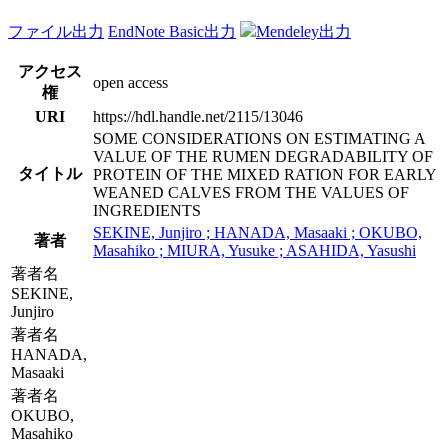
ファイル出力
EndNote Basic出力
Mendeley出力
アクセス
open access
権
URI
https://hdl.handle.net/2115/13046
SOME CONSIDERATIONS ON ESTIMATING A
VALUE OF THE RUMEN DEGRADABILITY OF
タイトル
PROTEIN OF THE MIXED RATION FOR EARLY
WEANED CALVES FROM THE VALUES OF
INGREDIENTS
SEKINE, Junjiro ; HANADA, Masaaki ; OKUBO,
著者
Masahiko ; MIURA, Yusuke ; ASAHIDA, Yasushi
著者名
SEKINE,
Junjiro
著者名
HANADA,
Masaaki
著者名
OKUBO,
Masahiko