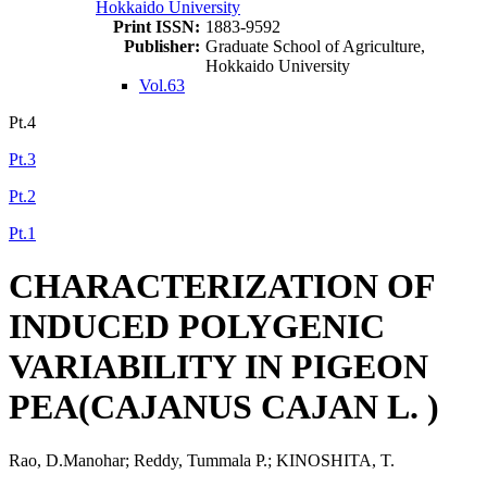
Hokkaido University
Print ISSN:
1883-9592
Publisher:
Graduate School of Agriculture,
Hokkaido University
Vol.63
Pt.4
Pt.3
Pt.2
Pt.1
CHARACTERIZATION OF
INDUCED POLYGENIC
VARIABILITY IN PIGEON
PEA(CAJANUS CAJAN L. )
Rao, D.Manohar; Reddy, Tummala P.; KINOSHITA, T.