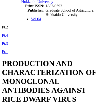
Hokkaido University
Print ISSN:
1883-9592
Publisher:
Graduate School of Agriculture,
Hokkaido University
Vol.64
Pt.2
Pt.4
Pt.3
Pt.1
PRODUCTION AND
CHARACTERIZATION OF
MONOCLONAL
ANTIBODIES AGAINST
RICE DWARF VIRUS