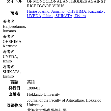
タイトル
OF MONOCLONAL ANTIBODIES AGAINST
RICE DWARF VIRUS
Harjosudarmo, Jumanto ; OHSHIMA, Kazusato ;
著者
UYEDA, Ichiro ; SHIKATA, Eishiro
著者名
Harjosudarmo,
Jumanto
著者名
OHSHIMA,
Kazusato
著者名
UYEDA,
Ichiro
著者名
SHIKATA,
Eishiro
言語
英語
発行日
1990-01
出版者
Hokkaido University
Journal of the Faculty of Agriculture, Hokkaido
University
収録物名
北海道大學農學部紀要