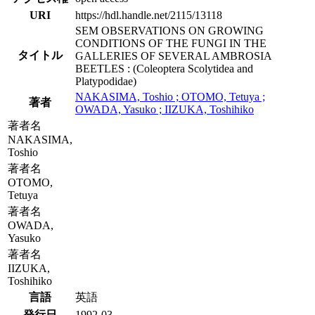
URI
https://hdl.handle.net/2115/13118
SEM OBSERVATIONS ON GROWING
CONDITIONS OF THE FUNGI IN THE
タイトル
GALLERIES OF SEVERAL AMBROSIA
BEETLES : (Coleoptera Scolytidea and
Platypodidae)
NAKASIMA, Toshio ; OTOMO, Tetuya ;
著者
OWADA, Yasuko ; IIZUKA, Toshihiko
著者名
NAKASIMA,
Toshio
著者名
OTOMO,
Tetuya
著者名
OWADA,
Yasuko
著者名
IIZUKA,
Toshihiko
言語
英語
発行日
1992-03