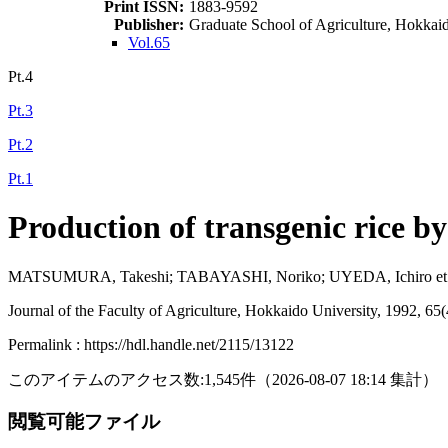
Print ISSN:
1883-9592
Publisher:
Graduate School of Agriculture, Hokkai
Vol.65
Pt.4
Pt.3
Pt.2
Pt.1
Production of transgenic rice 
MATSUMURA, Takeshi; TABAYASHI, Noriko; UYEDA, Ichiro et 
Journal of the Faculty of Agriculture, Hokkaido University, 1992, 65
Permalink : https://hdl.handle.net/2115/13122
このアイテムのアクセス数:
1,545
件
（
2026-08-07
18:14 集計
）
閲覧可能ファイル