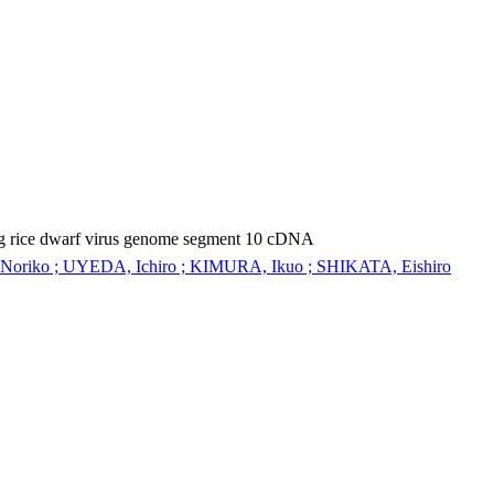
ing rice dwarf virus genome segment 10 cDNA
iko ; UYEDA, Ichiro ; KIMURA, Ikuo ; SHIKATA, Eishiro