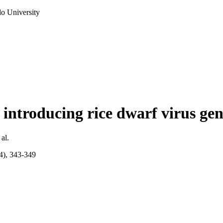
do University
by introducing rice dwarf virus 
al.
(4), 343-349