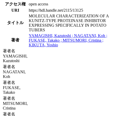
アクセス権
open access
URI
https://hdl.handle.net/2115/13125
MOLECULAR CHARACTERIZATION OF A
KUNITZ-TYPE PROTEINASE INHIBITOR
タイトル
EXPRESSING SPECIFICALLY IN POTATO
TUBERS
YAMAGISHI, Kazutoshi ; NAGATANI, Koh ;
著者
FUKASE, Takako ; MITSUMORI, Cristina ;
KIKUTA, Yoshio
著者名
YAMAGISHI,
Kazutoshi
著者名
NAGATANI,
Koh
著者名
FUKASE,
Takako
著者名
MITSUMORI,
Cristina
著者名