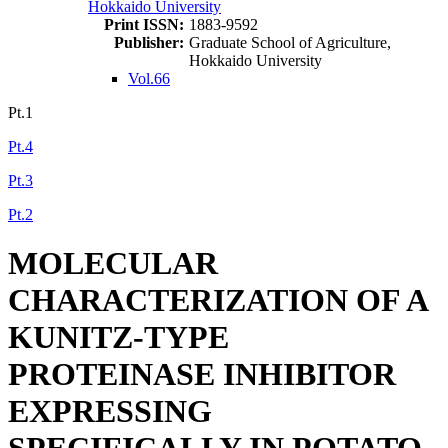
Hokkaido University
Print ISSN:
1883-9592
Publisher:
Graduate School of Agriculture,
Hokkaido University
Vol.66
Pt.1
Pt.4
Pt.3
Pt.2
MOLECULAR
CHARACTERIZATION OF A
KUNITZ-TYPE
PROTEINASE INHIBITOR
EXPRESSING