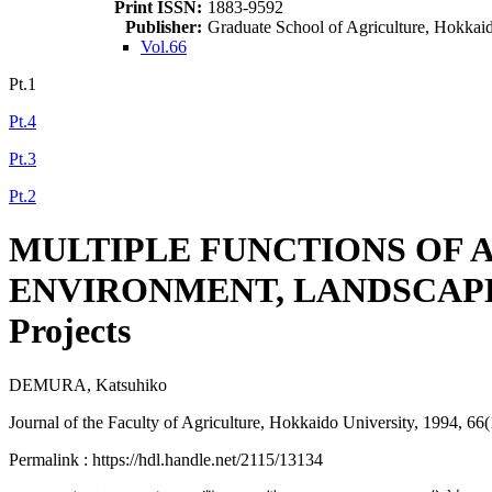
Print ISSN:
1883-9592
Publisher:
Graduate School of Agriculture, Hokkai
Vol.66
Pt.1
Pt.4
Pt.3
Pt.2
MULTIPLE FUNCTIONS OF 
ENVIRONMENT, LANDSCAPE, A
Projects
DEMURA, Katsuhiko
Journal of the Faculty of Agriculture, Hokkaido University, 1994, 66
Permalink : https://hdl.handle.net/2115/13134