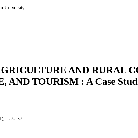
do University
AGRICULTURE AND RURAL C
ND TOURISM : A Case Study 
(1), 127-137