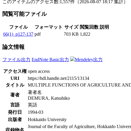
このアイテムのアクセス数:
1,557
件
（
2026-08-07
18:17 集計
）
閲覧可能ファイル
ファイル
フォーマット
サイズ
閲覧回数
説明
66(1)_p127-137
pdf
703 KB
1,822
論文情報
ファイル出力
EndNote Basic出力
Mendeley出力
アクセス権
open access
URI
https://hdl.handle.net/2115/13134
タイトル
MULTIPLE FUNCTIONS OF AGRICULTURE AND RU
著者名
著者
DEMURA, Katsuhiko
言語
英語
発行日
1994-03
出版者
Hokkaido University
Journal of the Faculty of Agriculture, Hokkaido Univers
収録物名