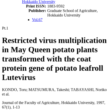
Hokkaido University
Print ISSN:
1883-9592
Publisher:
Graduate School of Agriculture,
Hokkaido University
Vol.67
Pt.1
Restricted virus multiplication
in May Queen potato plants
transformed with the coat
protein gene of potato leafroll
Lutevirus
KONDO, Toru; MATSUMURA, Takeshi; TABAYASHI, Noriko
et al.
Journal of the Faculty of Agriculture, Hokkaido University, 1997,
67(1), 1-13