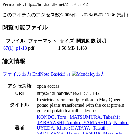
Permalink : https://hdl.handle.net/2115/13142
このアイテムのアクセス数:
2,006
件
（
2026-08-07
17:36 集計
）
閲覧可能ファイル
ファイル
フォーマット
サイズ
閲覧回数
説明
67(1)_p1-13
pdf
1.58 MB
1,463
論文情報
ファイル出力
EndNote Basic出力
Mendeley出力
アクセス権
open access
URI
https://hdl.handle.net/2115/13142
Restricted virus multiplication in May Queen
タイトル
potato plants transformed with the coat protein
gene of potato leafroll Lutevirus
KONDO, Toru ; MATSUMURA, Takeshi ;
TABAYASHI, Noriko ; YAMASHITA, Naoko ;
著者
UYEDA, Ichiro ; HATAYA, Tatsuji ;
SARUYAMA, Haruo ; TANIDA, Masatoshi ;