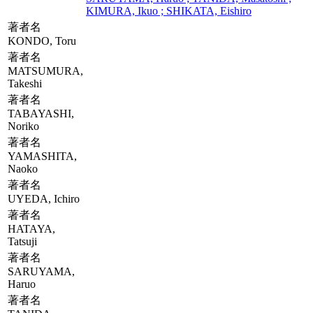
KIMURA, Ikuo ; SHIKATA, Eishiro
著者名
KONDO, Toru
著者名
MATSUMURA,
Takeshi
著者名
TABAYASHI,
Noriko
著者名
YAMASHITA,
Naoko
著者名
UYEDA, Ichiro
著者名
HATAYA,
Tatsuji
著者名
SARUYAMA,
Haruo
著者名