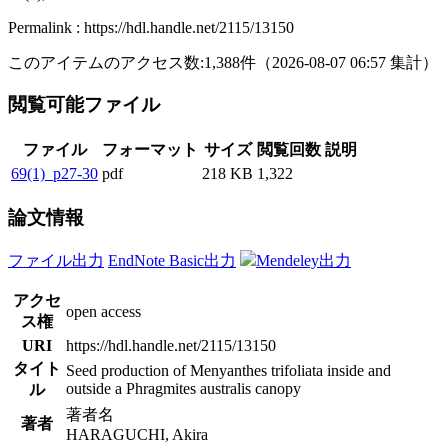
Permalink : https://hdl.handle.net/2115/13150
このアイテムのアクセス数:
1,388
件
（
2026-08-07
06:57 集計
）
閲覧可能ファイル
ファイル
フォーマット
サイズ
閲覧回数
説明
69(1)_p27-30
pdf
218 KB
1,322
論文情報
ファイル出力
EndNote Basic出力
Mendeley出力
アクセ
open access
ス権
URI
https://hdl.handle.net/2115/13150
タイト
Seed production of Menyanthes trifoliata inside and
outside a Phragmites australis canopy
ル
著者名
著者
HARAGUCHI, Akira