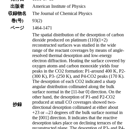
出版者
American Institute of Physics
収録物名
The Journal of Chemical Physics
巻(号)
93(2)
ページ
1464-1471
The spatial distribution of the desorption of carbon
dioxide produced on platinum (110)(1×2)
reconstructed surfaces was studied in the wide
range of the reactant coverages by means of angle-
resolved thermal desorption and low-energy
electron diffraction. Heating the surface covered by
oxygen atoms and carbon monoxide yields four
peaks in the CO2 formation: P1-around 400 K, P2-
(300 K), P3- (250 K), and P4-CO2 peaks (170 K).
The desorption of each CO2 indicated a sharp
angular distribution collimated along the bulk
surface normal in the [11-bar 0] direction. On the
other hand, the desorption of P1-and P2-CO2
produced at small CO coverages showed two-
抄録
directional desorption collimated at either about
+23 or --23 degrees off the bulk surface normal in
the [001] direction. It indicates that the reactive
desorption takes place on declining terraces of the
reconstructed plane. The desorption of P3- and P4-