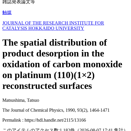
雑誌発表論文等
触媒
JOURNAL OF THE RESEARCH INSTITUTE FOR
CATALYSIS HOKKAIDO UNIVERSITY
The spatial distribution of
product desorption in the
oxidation of carbon monoxide
on platinum (110)(1×2)
reconstructed surfaces
Matsushima, Tatsuo
The Journal of Chemical Physics, 1990, 93(2), 1464-1471
Permalink : https://hdl.handle.net/2115/13166
このアイテムのアクセス数:
1,182
件
（
2026-08-07
17:41 集計
）