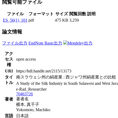
閲覧可能ファイル
ファイル
フォーマット
サイズ
閲覧回数
説明
ES_56(1)_101
pdf
475 KB
3,259
論文情報
ファイル出力
EndNote Basic出力
Mendeley出力
アク
セス
open access
権
URI
https://hdl.handle.net/2115/13173
タイ
南スラウェシ州の絹産業 : 西ジャワ州絹産業との比較
トル
A Study of the Silk Industry in South Sulawesi and West Jav
e-Rad_Researcher
70463726
著者名
著者
横本, 真千子
Yokomoto, Machiko
言語
日本語