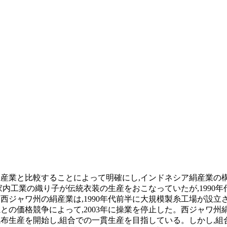
絹産業と比較することによって明確にし,インドネシア絹産業の
家内工業の織り子が伝統衣装の生産をおこなっていたが,1990
西ジャワ州の絹産業は,1990年代前半に大規模製糸工場が設
との価格競争によって,2003年に操業を停止した。西ジャワ州
布生産を開始し,組合での一貫生産を目指している。しかし,組