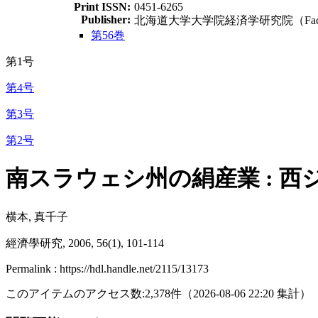
Print ISSN:
0451-6265
Publisher:
北海道大学大学院経済学研究院（Faculty of Ec
第56巻
第1号
第4号
第3号
第2号
南スラウェシ州の絹産業 : 
横本, 真千子
經濟學研究, 2006, 56(1), 101-114
Permalink : https://hdl.handle.net/2115/13173
このアイテムのアクセス数:
2,378
件
（
2026-08-06
22:20 集計
）