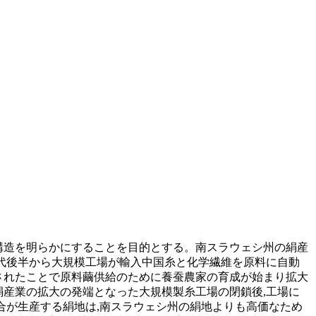
構造を明らかにすることを目的とする。南スラウェシ州の絹産
年代後半から大規模工場が輸入中国糸と化学繊維を原料に自動
立されたことで原料繭供給のために養蚕農家の育成が始まり拡大
絹産業の拡大の発端となった大規模製糸工場の閉鎖後,工場に
合が生産する絹地は,南スラウェシ州の絹地よりも高価なため