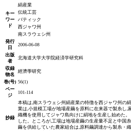
絹産業
伝統工芸
キー
ワー
バティック
ド
西ジャワ州
南スラウェシ州
発行
2006-06-08
日
出版
北海道大学大学院経済学研究科
者
収録
經濟學研究
物名
巻(号)
56(1)
ペー
101-114
ジ
本稿は,南スラウェシ州絹産業の特徴を西ジャワ州の
業は,小規模工場が地場産繭を原料に在来器で製糸し,
織機を使用してジャワ島向けに絹地を生産し始めた。 
抄録
した。ところが,工場は地場産繭の生産量不足と中国糸
繭を供給していた農家組合は,原料繭調達から製糸・織